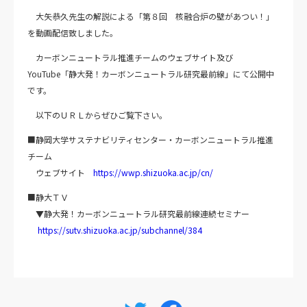
大矢恭久先生の解説による「第８回 核融合炉の壁があつい！」
を動画配信致しました。
カーボンニュートラル推進チームのウェブサイト及び
YouTube「静大発！カーボンニュートラル研究最前線」にて公開中
です。
以下のＵＲＬからぜひご覧下さい。
■静岡大学サステナビリティセンター・カーボンニュートラル推進
チーム
ウェブサイト
https://wwp.shizuoka.ac.jp/cn/
■静大ＴＶ
▼静大発！カーボンニュートラル研究最前線連続セミナー
https://sutv.shizuoka.ac.jp/subchannel/384