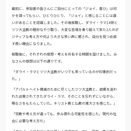
最初に、参加者の皆さんにご自分にとっての「ジョイ、喜び」は何
かを語ってもらい、ひとりひとり、「ジョイ」と感じることには違
いがあることを認識しました。その後視聴し、ダライ・ラマ14世と
ツツ大主教の軽妙なやり取り、大変な苦境を乗り超えて来た2人のポ
ジティブな考え方や何より大きな笑い声に癒され、自分を見つめ直
す良い機会になりました。
視聴後に、それぞれの感想・考えを共有する時間を設けました。み
なさんの感想は以下の通りです。
「ダライ・ラマとツツ大主教がいつでも笑っているのが印象的だっ
た。」
「アパルトヘイト撲滅のために尽くしたツツ大主教と、故郷を追わ
れた迫害されてきたダライ・ラマ、そのことを忘れずにいながら、
明るさをもたらしていた。キリスト教と仏教の寛大さを感じた。」
「宗教や考え方が違っても、歩み寄れる可能性を感じた。現代の社
会に必要な考え方だ」