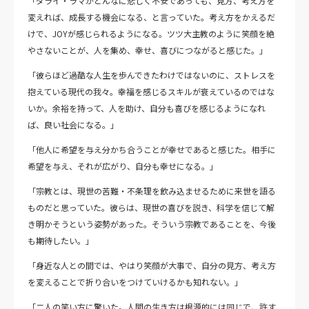
「ダライ・ラマがどんなに悲しく不安であっても、見方、考え方を
変えれば、成長する機会になる、と言っていた。考え方をかえるだ
けで、JOYが感じられるようになる。ツツ大主教のように笑顔を絶
やさないことが、人を集め、幸せ、喜びにつながると感じた。」
「彼らほど過酷な人生を歩んできたわけではないのに、ストレスを
抱えている現代の我々。幸福を感じるスキルが衰えているのではな
いか。余裕を持って、人を助け、自分も喜びを感じるようになれ
ば、良い社会になる。」
「他人に希望を与え分かち合うことが幸せであると感じた。相手に
希望を与え、それが広がり、自分も幸せになる。」
「宗教とは、現世の苦難・不条理を飲み込ませるために来世を語る
ものだと思っていた。彼らは、現世の喜びを説き、科学を信じて解
き明かそうという姿勢があった。そういう宗教であることを、今後
も期待したい。」
「身近な人との間では、やはり笑顔が大事で、自分の見方、考え方
を変えることで折り合いをつけていけるかも知れない。」
「二人の笑い方に驚いた。人間の生き方は根源的には同じで、許す