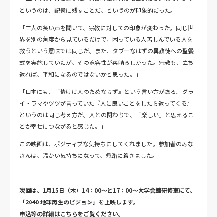
というのは、記憶に残すことだ、というのが印象的だった。」
「二人の笑い声を聞いて、宗教に対しての印象が変わった。同じ世
界を別の角度から見ているだけで、困っている人苦しんでいる人を
救うという意味では同じだ。また、タブーなはずの異教徒への聖餐
式を実施していたが、その寛容性が素晴らしかった。宗教も、立ち
返れば、平和になるのではないかと思った。」
「日本にも、『情けは人のためならず』という言い方がある。ダラ
イ・ラマやツツが言っていた『人に良いことをしたら返ってくる』
というのは同じ考え方だ。人との関わりで、『楽しい』と思えるこ
とが幸せにつながると感じた。」
この映画は、ポジティブな気持ちにしてくれました。参加者のみな
さんは、温かい気持ちになって、帰路に着きました。
次回は、1月15日（木）14：00～と17：00～大学会館研修室にて、
「2040 地球再生のビジョン」を上映します。
申込等の詳細はこちらをご覧ください。