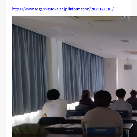
https://www.sdgs.shizuoka.ac.jp/information/2025121101/