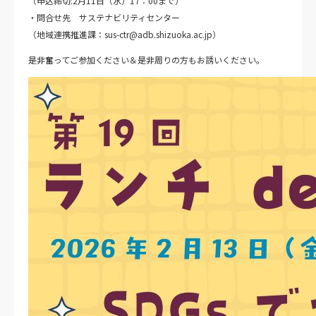
（申込締切:2月11日（水）17：00まで）
・問合せ先 サステナビリティセンター
（地域連携推進課：sus-ctr@adb.shizuoka.ac.jp）
是非奮ってご参加ください＆是非周りの方もお誘いください。