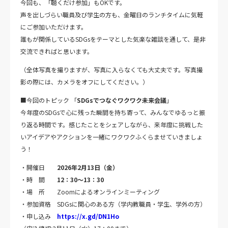
今回も、「聴くだけ参加」もOKです。
声を出しづらい職員及び学生の方も、金曜日のランチタイムに気軽
にご参加いただけます。
誰もが関係しているSDGsをテーマとした気楽な雑談を通して、是非
交流できればと思います。
（全体写真を撮りますが、写真に入らなくても大丈夫です。写真撮
影の際には、カメラをオフにしてください。）
■今回のトピック 「
SDGs
でつなぐワクワク未来会議
」
今年度のSDGsで心に残った瞬間を持ち寄って、みんなでゆるっと振
り返る時間です。感じたことをシェアしながら、来年度に挑戦した
いアイデアやアクションを一緒にワクワクふくらませていきましょ
う！
・開催日
2026年2月13日（金）
・時 間
12：30〜13：30
・場 所 Zoomによるオンラインミーティング
・参加資格 SDGsに関心のある方（学内教職員・学生、学外の方）
・申し込み
https://x.gd/DN1Ho