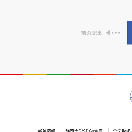
前の記事
新着情報
静岡大学SDGs宣言
全学取組