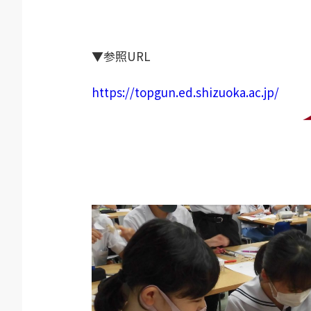
▼参照URL
https://topgun.ed.shizuoka.ac.jp/