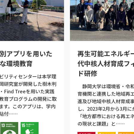
別アプリを用いた
再生可能エネルギ
な環境教育
代中核人材育成フ
ド研修
ビリティセンターは本学理
岡研究室が開発した樹木判
静岡大学は環境省・令和
Find Treeを用いた実践
育機関と連携した地域再
教育プログラムの開発に取
進及び地域中核人材育成
ます。このアプリは、学内
し、2023年2月から3月
貼付……
「地方都市における再エ
の現状と課題」と……