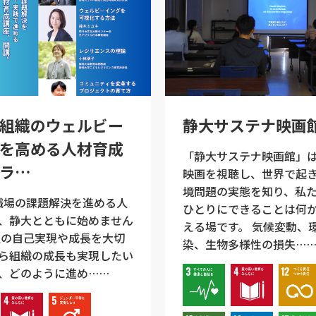
組織のウェルビー
静大サステナ映画
を高める人材育成
「静大サステナ映画館」
ラ…
映画を視聴し、世界で起
境問題の実態を知り、私
場の課題解決を進める人
ひとりにできることは何
、静大とともに始めません
える場です。 気候変動、
人の自己実現や成長を大切
染、生物多様性の損失…
ら組織の成長も実現したい
、どのように進め……