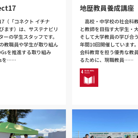
ct17
地歴教員養成講座
ct17（「コネクト イチナ
高校・中学校の社会科教
びます）は、サステナビリ
と教師を目指す大学生・
ターの学生スタッフです。
そして大学教員の学び合
の教職員や学生が取り組ん
年間10回開催しています
DGsを推進する取り組み
会科教育を担う優秀な教
sを……
るために、現職教員……