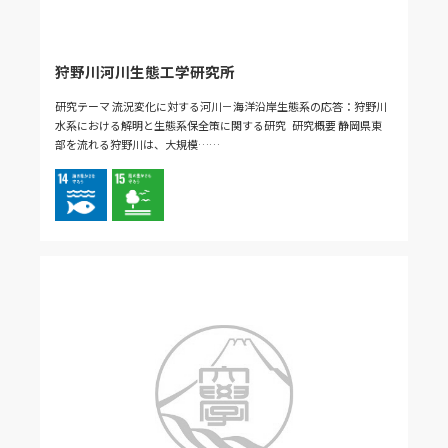
狩野川河川生態工学研究所
研究テーマ 流況変化に対する河川－海洋沿岸生態系の応答：狩野川
水系における解明と生態系保全策に関する研究 研究概要 静岡県東
部を流れる狩野川は、大規模……